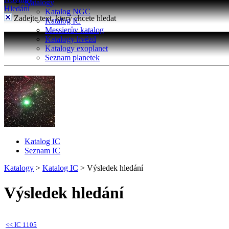
Katalogy
Hledání
Katalog NGC
Zadejte text, který chcete hledat
Katalog IC
Messierův katalog
Katalogy hvězd
Katalogy exoplanet
Seznam planetek
Katalog IC
Seznam IC
Katalogy
>
Katalog IC
>
Výsledek hledání
Výsledek hledání
<<
IC 1105