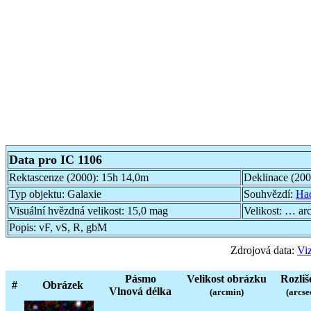
Data pro IC 1106
Rektascenze (2000):
15h 14,0m
Deklinace (20
Typ objektu:
Galaxie
Souhvězdí:
Ha
Visuální hvězdná velikost:
15,0 mag
Velikost:
… ar
Popis:
vF, vS, R, gbM
Zdrojová data:
Viz
Pásmo
Velikost obrázku
Rozliš
#
Obrázek
Vlnová délka
(arcmin)
(arcse