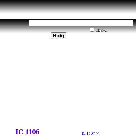
celá slova
IC 1106
IC 1107
>>