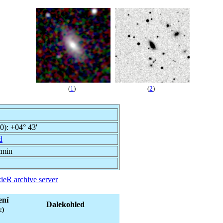
(
1
)
(
2
)
00):
+04° 43'
d
cmin
ieR archive server
ení
Dalekohled
c)