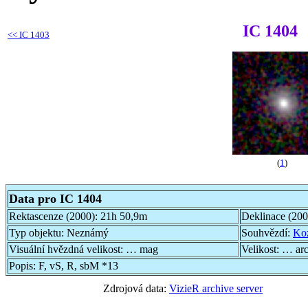
IC 1404
<<
IC 1403
(
1
)
Data pro IC 1404
Rektascenze (2000):
21h 50,9m
Deklinace (20
Typ objektu:
Neznámý
Souhvězdí:
Ko
Visuální hvězdná velikost:
… mag
Velikost:
… ar
Popis:
F, vS, R, sbM *13
Zdrojová data:
VizieR archive server