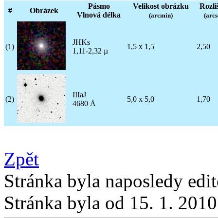
Pásmo
Velikost obrázku
Rozli
#
Obrázek
Vlnová délka
(arcmin)
(arcs
JHKs
(1)
1,5 x 1,5
2,50
1,11-2,32 µ
IIIaJ
(2)
5,0 x 5,0
1,70
4680 Å
Zpět
Stránka byla naposledy edi
Stránka byla od 15. 1. 201