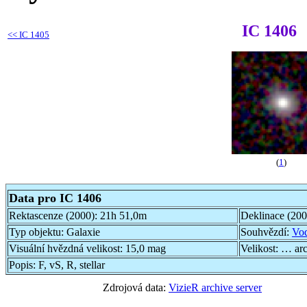
IC 1406
<<
IC 1405
(
1
)
Data pro IC 1406
Rektascenze (2000):
21h 51,0m
Deklinace (20
Typ objektu:
Galaxie
Souhvězdí:
Vo
Visuální hvězdná velikost:
15,0 mag
Velikost:
… ar
Popis:
F, vS, R, stellar
Zdrojová data:
VizieR archive server