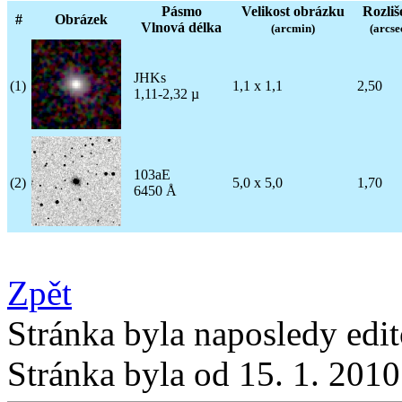
Pásmo
Velikost obrázku
Rozliš
#
Obrázek
Vlnová délka
(arcmin)
(arcse
JHKs
(1)
1,1 x 1,1
2,50
1,11-2,32 µ
103aE
(2)
5,0 x 5,0
1,70
6450 Å
Zpět
Stránka byla naposledy edi
Stránka byla od 15. 1. 201