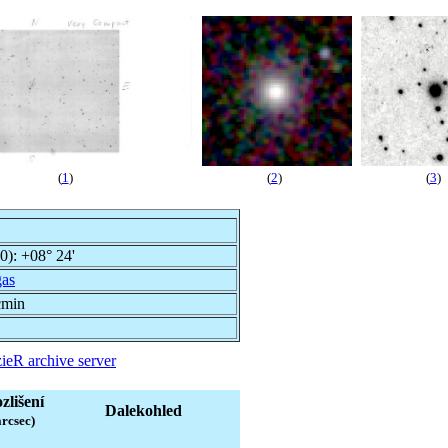
(
1
)
(
2
)
(
3
)
00):
+08° 24'
gas
cmin
ieR archive server
zlišení
Dalekohled
arcsec)