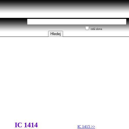
celá slova
IC 1414
IC 1415
>>