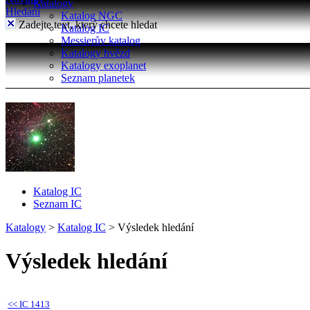
Katalogy
Hledání
Katalog NGC
Zadejte text, který chcete hledat
Katalog IC
Messierův katalog
Katalogy hvězd
Katalogy exoplanet
Seznam planetek
Katalog IC
Seznam IC
Katalogy
>
Katalog IC
>
Výsledek hledání
Výsledek hledání
<<
IC 1413