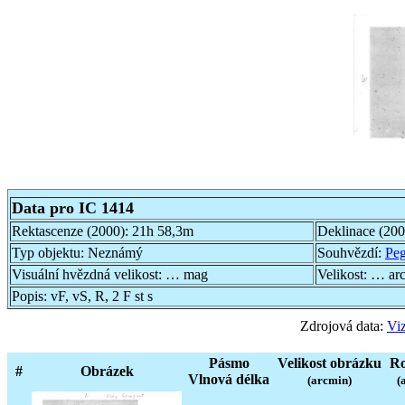
Data pro IC 1414
Rektascenze (2000):
21h 58,3m
Deklinace (20
Typ objektu:
Neznámý
Souhvězdí:
Pe
Visuální hvězdná velikost:
… mag
Velikost:
… ar
Popis:
vF, vS, R, 2 F st s
Zdrojová data:
Viz
Pásmo
Velikost obrázku
Ro
#
Obrázek
Vlnová délka
(arcmin)
(