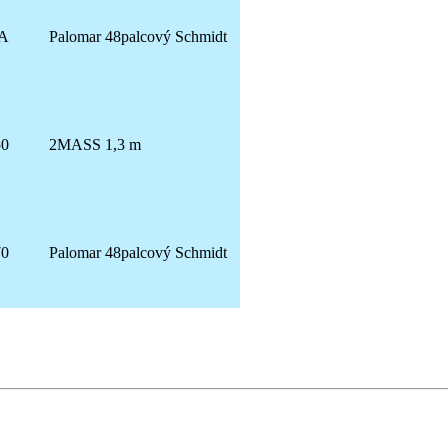
A
Palomar 48palcový Schmidt
50
2MASS 1,3 m
70
Palomar 48palcový Schmidt