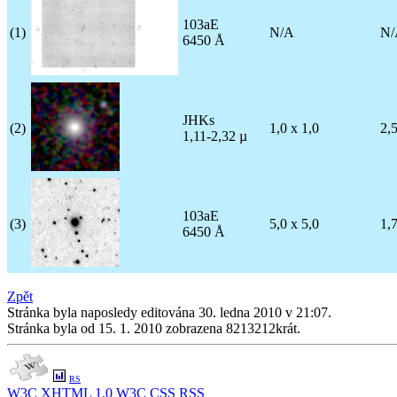
103aE
(1)
N/A
N/
6450 Å
JHKs
(2)
1,0 x 1,0
2,
1,11-2,32 µ
103aE
(3)
5,0 x 5,0
1,
6450 Å
Zpět
Stránka byla naposledy editována 30. ledna 2010 v 21:07.
Stránka byla od 15. 1. 2010 zobrazena 8213212krát.
RS
W3C
XHTML 1.0
W3C
CSS
RSS