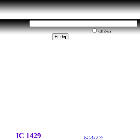
celá slova
IC 1429
IC 1430
>>