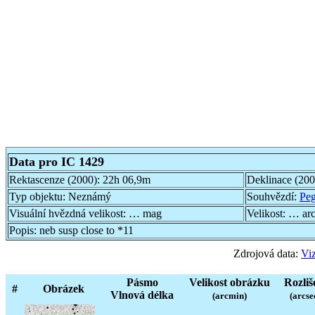
Data pro IC 1429
Rektascenze (2000):
22h 06,9m
Deklinace (20
Typ objektu:
Neznámý
Souhvězdí:
Pe
Visuální hvězdná velikost:
… mag
Velikost:
… ar
Popis:
neb susp close to *11
Zdrojová data:
Viz
Pásmo
Velikost obrázku
Rozliš
#
Obrázek
Vlnová délka
(arcmin)
(arcse