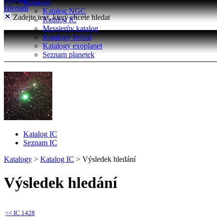
Katalogy
Hledání
Katalog NGC
Zadejte text, který chcete hledat
Katalog IC
Messierův katalog
Katalogy hvězd
Katalogy exoplanet
Seznam planetek
Katalog IC
Seznam IC
Katalogy
>
Katalog IC
>
Výsledek hledání
Výsledek hledání
<<
IC 1428