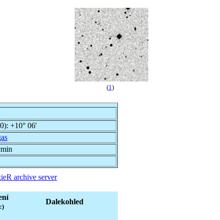
(
1
)
00):
+10° 06'
gas
cmin
ieR archive server
ení
Dalekohled
c)