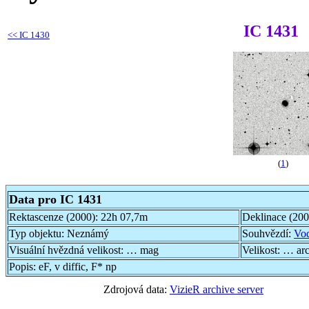
IC 1431
<<
IC 1430
(
1
)
Data pro IC 1431
Rektascenze (2000):
22h 07,7m
Deklinace (20
Typ objektu:
Neznámý
Souhvězdí:
Vo
Visuální hvězdná velikost:
… mag
Velikost:
… ar
Popis:
eF, v diffic, F* np
Zdrojová data:
VizieR archive server