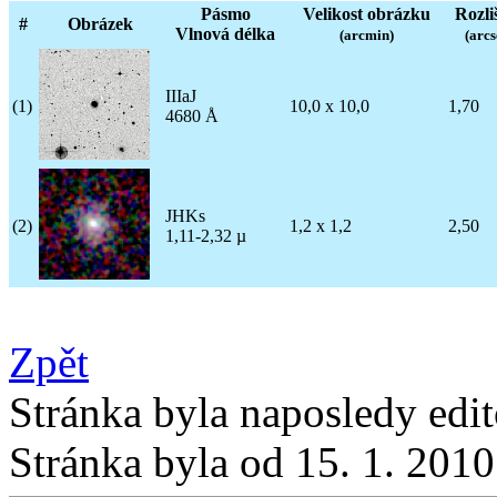
Pásmo
Velikost obrázku
Rozli
#
Obrázek
Vlnová délka
(arcmin)
(arcs
IIIaJ
(1)
10,0 x 10,0
1,70
4680 Å
JHKs
(2)
1,2 x 1,2
2,50
1,11-2,32 µ
Zpět
Stránka byla naposledy edi
Stránka byla od 15. 1. 201