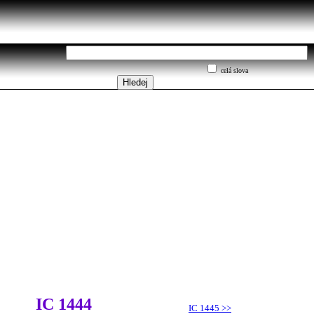
celá slova
IC 1444
IC 1445
>>