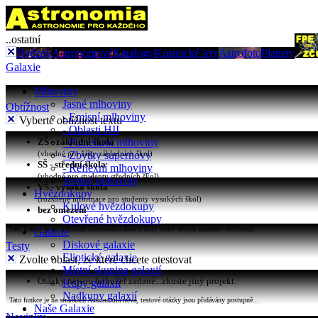
..ostatní
Hvězdy
Astronomové
Katalogy
Kosmické lety
Astrofoto
Planety
Galaxie
Mlhoviny
Jasné mlhoviny
Obtížnost
- Emisní mlhoviny
Vyberte obtížnost textu
- Oblasti HII
ZŠ - základní škola
- Planetární mlhoviny
(vhodné pro žáky základních škol)
- Zbytky supernovy
SŠ - střední škola
- Reflexní mlhoviny
(vhodné pro studenty středních škol)
Temné mlhoviny
VŠ - vysoká škola
Hvězdokupy
(rozšířené informace pro studenty vysokých škol)
Kulové hvězdokupy
bez omezení
Otevřené hvězdokupy
Tato funkce je na stránkách Astronomia nová a texty zatím nejsou označené obtížností...
Galaxie
Diskové galaxie
Testy
Eliptické galaxie
Zvolte oblast, ze které chcete otestovat
Místní skupina galaxií
Otázky nejsou bohužel zadané...zkuste jiný projekt.
Kupy galaxií
Nadkupy galaxií
Tato funkce je na stránkách Astronomia nová, testové otázky jsou přidávány postupně...
Naše Galaxie
Novinky