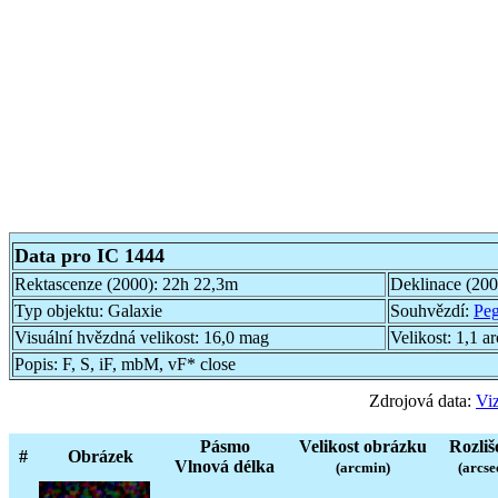
Data pro IC 1444
Rektascenze (2000):
22h 22,3m
Deklinace (20
Typ objektu:
Galaxie
Souhvězdí:
Pe
Visuální hvězdná velikost:
16,0 mag
Velikost:
1,1 a
Popis:
F, S, iF, mbM, vF* close
Zdrojová data:
Viz
Pásmo
Velikost obrázku
Rozliš
#
Obrázek
Vlnová délka
(arcmin)
(arcse