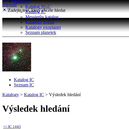
Katalogy
Hledání
Katalog NGC
Zadejte text, který chcete hledat
Katalog IC
Messierův katalog
Katalogy hvězd
Katalogy exoplanet
Seznam planetek
Katalog IC
Seznam IC
Katalogy
>
Katalog IC
>
Výsledek hledání
Výsledek hledání
<<
IC 1443