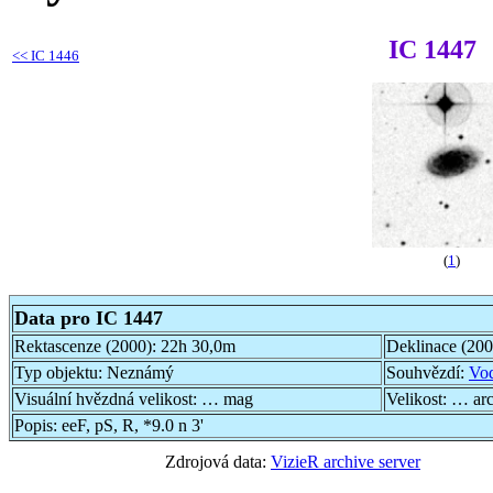
IC 1447
<<
IC 1446
(
1
)
Data pro IC 1447
Rektascenze (2000):
22h 30,0m
Deklinace (20
Typ objektu:
Neznámý
Souhvězdí:
Vo
Visuální hvězdná velikost:
… mag
Velikost:
… ar
Popis:
eeF, pS, R, *9.0 n 3'
Zdrojová data:
VizieR archive server