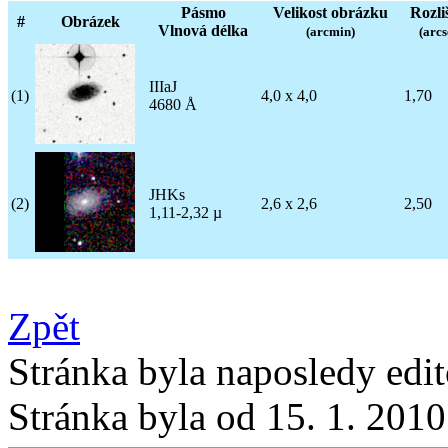
Pásmo
Velikost obrázku
Rozli
#
Obrázek
Vlnová délka
(arcmin)
(arcs
IIIaJ
(1)
4,0 x 4,0
1,70
4680 Å
JHKs
(2)
2,6 x 2,6
2,50
1,11-2,32 µ
Zpět
Stránka byla naposledy edi
Stránka byla od 15. 1. 201