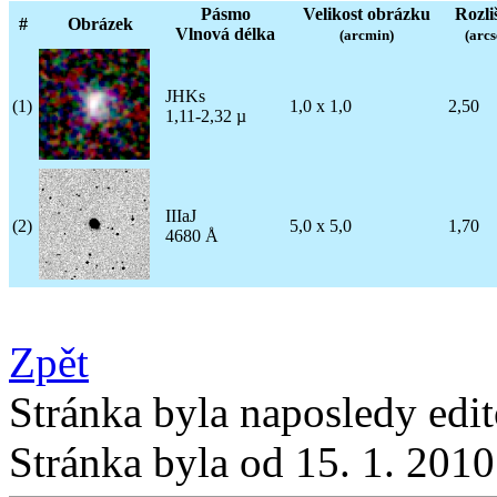
Pásmo
Velikost obrázku
Rozli
#
Obrázek
Vlnová délka
(arcmin)
(arcs
JHKs
(1)
1,0 x 1,0
2,50
1,11-2,32 µ
IIIaJ
(2)
5,0 x 5,0
1,70
4680 Å
Zpět
Stránka byla naposledy edi
Stránka byla od 15. 1. 201