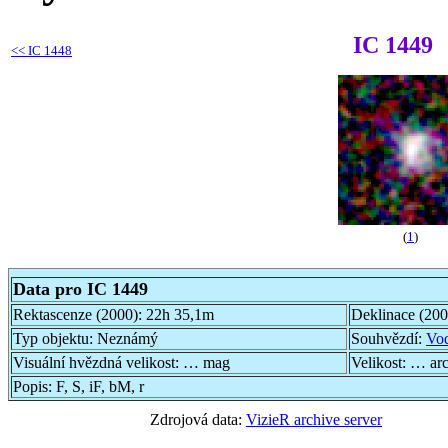
IC 1449
<<
IC 1448
(
1
)
Data pro IC 1449
Rektascenze (2000):
22h 35,1m
Deklinace (20
Typ objektu:
Neznámý
Souhvězdí:
Vo
Visuální hvězdná velikost:
… mag
Velikost:
… ar
Popis:
F, S, iF, bM, r
Zdrojová data:
VizieR archive server