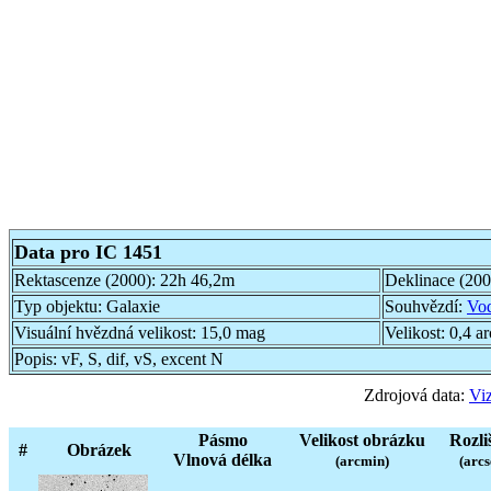
Data pro IC 1451
Rektascenze (2000):
22h 46,2m
Deklinace (20
Typ objektu:
Galaxie
Souhvězdí:
Vo
Visuální hvězdná velikost:
15,0 mag
Velikost:
0,4 a
Popis:
vF, S, dif, vS, excent N
Zdrojová data:
Viz
Pásmo
Velikost obrázku
Rozli
#
Obrázek
Vlnová délka
(arcmin)
(arcs