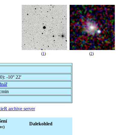
(
1
)
(
2
)
00):
-10° 22'
dnář
rcmin
ieR archive server
šení
Dalekohled
ec)