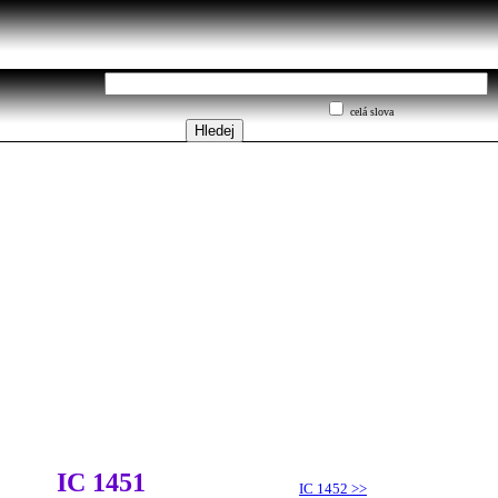
celá slova
IC 1451
IC 1452
>>