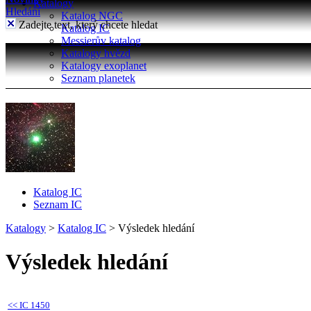
Katalogy
Hledání
Katalog NGC
Zadejte text, který chcete hledat
Katalog IC
Messierův katalog
Katalogy hvězd
Katalogy exoplanet
Seznam planetek
Katalog IC
Seznam IC
Katalogy
>
Katalog IC
>
Výsledek hledání
Výsledek hledání
<<
IC 1450