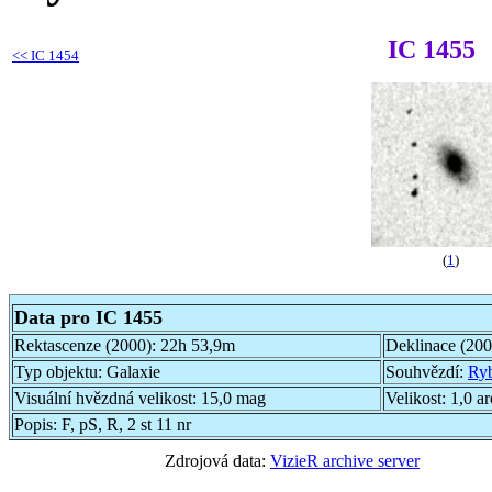
IC 1455
<<
IC 1454
(
1
)
Data pro IC 1455
Rektascenze (2000):
22h 53,9m
Deklinace (20
Typ objektu:
Galaxie
Souhvězdí:
Ry
Visuální hvězdná velikost:
15,0 mag
Velikost:
1,0 a
Popis:
F, pS, R, 2 st 11 nr
Zdrojová data:
VizieR archive server