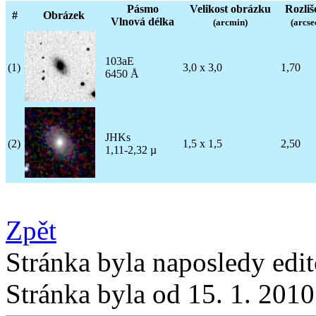
Pásmo
Velikost obrázku
Rozliš
#
Obrázek
Vlnová délka
(arcmin)
(arcse
103aE
(1)
3,0 x 3,0
1,70
6450 Å
JHKs
(2)
1,5 x 1,5
2,50
1,11-2,32 µ
Zpět
Stránka byla naposledy edi
Stránka byla od 15. 1. 201