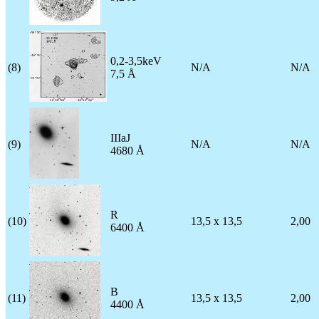
0,2-3,5keV
(8)
N/A
N/A
7,5 Å
IIIaJ
(9)
N/A
N/A
4680 Å
R
(10)
13,5 x 13,5
2,00
6400 Å
B
(11)
13,5 x 13,5
2,00
4400 Å