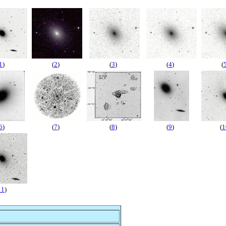
1
)
(
2
)
(
3
)
(
4
)
(
6
)
(
7
)
(
8
)
(
9
)
(
1
11
)