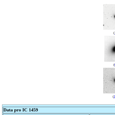
(
(
(
Data pro IC 1459