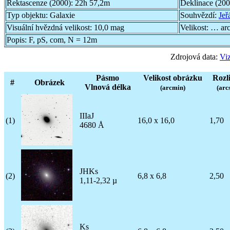
Rektascenze (2000):
22h 57,2m
Deklinace (20
Typ objektu:
Galaxie
Souhvězdí:
Jeř
Visuální hvězdná velikost:
10,0 mag
Velikost:
… ar
Popis:
F, pS, com, N = 12m
Zdrojová data:
Viz
Pásmo
Velikost obrázku
Rozli
#
Obrázek
Vlnová délka
(arcmin)
(arc
IIIaJ
(1)
16,0 x 16,0
1,70
4680 Å
JHKs
(2)
6,8 x 6,8
2,50
1,11-2,32 µ
Ks