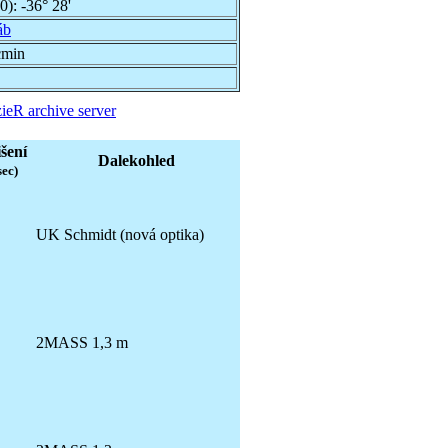
00):
-36° 28'
áb
cmin
ieR archive server
šení
Dalekohled
sec)
UK Schmidt (nová optika)
2MASS 1,3 m