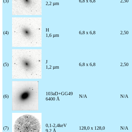
(3)
6,8 x 6,8
2,50
2,2 µm
H
(4)
6,8 x 6,8
2,50
1,6 µm
J
(5)
6,8 x 6,8
2,50
1,2 µm
103aD+GG49
(6)
N/A
N/A
6400 Å
0,1-2,4keV
(7)
128,0 x 128,0
N/A
9,2 Å