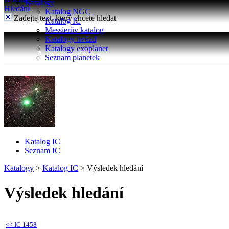
Katalogy
Hledání
Katalog NGC
Zadejte text, který chcete hledat
Katalog IC
Messierův katalog
Katalogy hvězd
Katalogy exoplanet
Seznam planetek
Katalog IC
Seznam IC
Katalogy
>
Katalog IC
>
Výsledek hledání
Výsledek hledání
<<
IC 1458