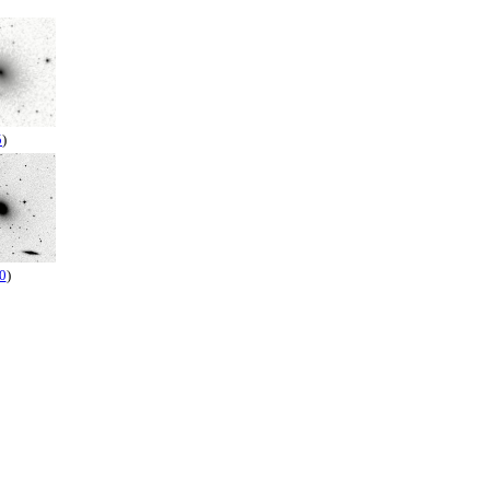
5
)
0
)