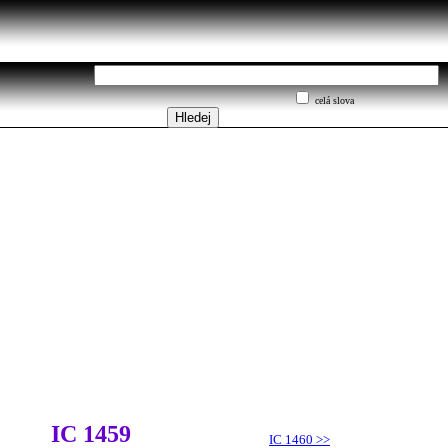
celá slova
IC 1459
IC 1460
>>