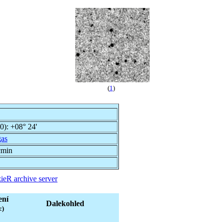
(
1
)
00):
+08° 24'
gas
cmin
ieR archive server
ení
Dalekohled
c)