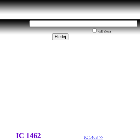
celá slova
IC 1462
IC 1463
>>