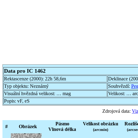
Data pro IC 1462
Rektascenze (2000):
22h 58,6m
Deklinace (20
Typ objektu:
Neznámý
Souhvězdí:
Pe
Visuální hvězdná velikost:
… mag
Velikost:
… ar
Popis:
vF, eS
Zdrojová data:
Viz
Pásmo
Velikost obrázku
Rozliš
#
Obrázek
Vlnová délka
(arcmin)
(arcse