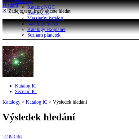
Katalogy
Hledání
Katalog NGC
Zadejte text, který chcete hledat
Katalog IC
Messierův katalog
Katalogy hvězd
Katalogy exoplanet
Seznam planetek
Katalog IC
Seznam IC
Katalogy
>
Katalog IC
>
Výsledek hledání
Výsledek hledání
<<
IC 1461