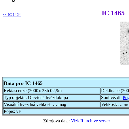
IC 1465
<<
IC 1464
Data pro IC 1465
Rektascenze (2000):
23h 02,9m
Deklinace (20
Typ objektu:
Otevřená hvězdokupa
Souhvězdí:
Pe
Visuální hvězdná velikost:
… mag
Velikost:
… ar
Popis:
vF
Zdrojová data:
VizieR archive server