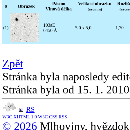
Pásmo
Velikost obrázku
Rozliš
#
Obrázek
Vlnová délka
(arcmin)
(arcse
103aE
(1)
5,0 x 5,0
1,70
6450 Å
Zpět
Stránka byla naposledy edi
Stránka byla od 15. 1. 201
RS
W3C
XHTML 1.0
W3C
CSS
RSS
© 2026
Mlhoviny, hvězdoku