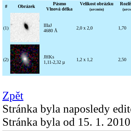
Pásmo
Velikost obrázku
Rozli
#
Obrázek
Vlnová délka
(arcmin)
(arcs
IIIaJ
(1)
2,0 x 2,0
1,70
4680 Å
JHKs
(2)
1,2 x 1,2
2,50
1,11-2,32 µ
Zpět
Stránka byla naposledy edi
Stránka byla od 15. 1. 201