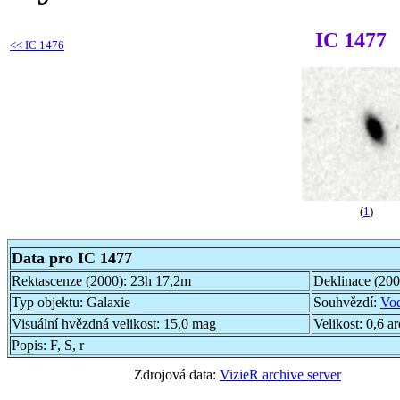
IC 1477
<<
IC 1476
(
1
)
Data pro IC 1477
Rektascenze (2000):
23h 17,2m
Deklinace (20
Typ objektu:
Galaxie
Souhvězdí:
Vo
Visuální hvězdná velikost:
15,0 mag
Velikost:
0,6 a
Popis:
F, S, r
Zdrojová data:
VizieR archive server