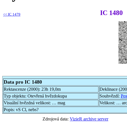
IC 1480
<<
IC 1479
Data pro IC 1480
Rektascenze (2000):
23h 19,0m
Deklinace (20
Typ objektu:
Otevřená hvězdokupa
Souhvězdí:
Pe
Visuální hvězdná velikost:
… mag
Velikost:
… ar
Popis:
vS Cl, nebs?
Zdrojová data:
VizieR archive server