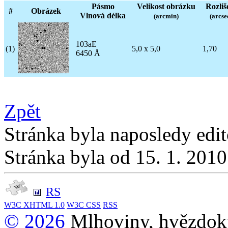
Pásmo
Velikost obrázku
Rozliš
#
Obrázek
Vlnová délka
(arcmin)
(arcse
103aE
(1)
5,0 x 5,0
1,70
6450 Å
Zpět
Stránka byla naposledy edi
Stránka byla od 15. 1. 201
RS
W3C
XHTML 1.0
W3C
CSS
RSS
© 2026
Mlhoviny, hvězdoku