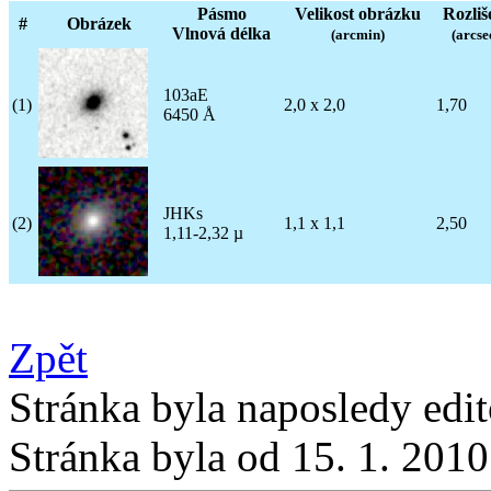
Pásmo
Velikost obrázku
Rozliš
#
Obrázek
Vlnová délka
(arcmin)
(arcse
103aE
(1)
2,0 x 2,0
1,70
6450 Å
JHKs
(2)
1,1 x 1,1
2,50
1,11-2,32 µ
Zpět
Stránka byla naposledy edi
Stránka byla od 15. 1. 201