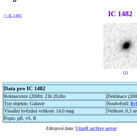
IC 1482
<<
IC 1481
(
1
)
Data pro IC 1482
Rektascenze (2000):
23h 20,8m
Deklinace (20
Typ objektu:
Galaxie
Souhvězdí:
Ry
Visuální hvězdná velikost:
14,0 mag
Velikost:
0,3 a
Popis:
pB, vS, R
Zdrojová data:
VizieR archive server