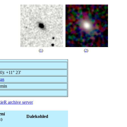
(
1
)
(
2
)
00):
+11° 23'
gas
cmin
ieR archive server
ení
Dalekohled
c)