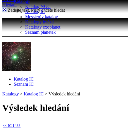
Katalogy
Hledání
Katalog NGC
Zadejte text, který chcete hledat
Katalog IC
Messierův katalog
Katalogy hvězd
Katalogy exoplanet
Seznam planetek
Katalog IC
Seznam IC
Katalogy
>
Katalog IC
>
Výsledek hledání
Výsledek hledání
<<
IC 1483