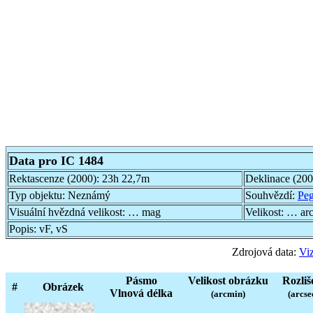
Data pro IC 1484
Rektascenze (2000):
23h 22,7m
Deklinace (20
Typ objektu:
Neznámý
Souhvězdí:
Pe
Visuální hvězdná velikost:
… mag
Velikost:
… ar
Popis:
vF, vS
Zdrojová data:
Viz
Pásmo
Velikost obrázku
Rozliš
#
Obrázek
Vlnová délka
(arcmin)
(arcse