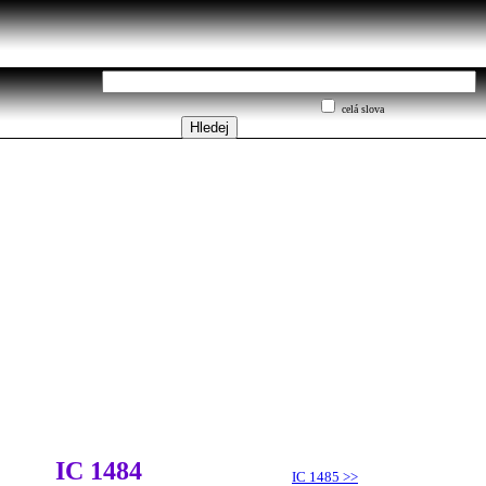
celá slova
IC 1484
IC 1485
>>