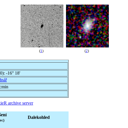
(
1
)
(
2
)
00):
-16° 18'
dnář
rcmin
ieR archive server
šení
Dalekohled
ec)