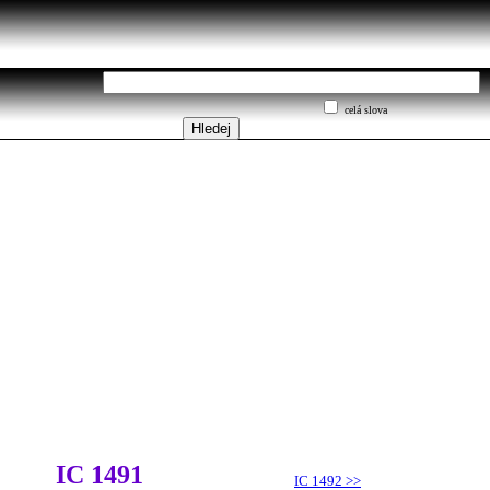
celá slova
IC 1491
IC 1492
>>