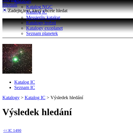
Katalogy
Hledání
Katalog NGC
Zadejte text, který chcete hledat
Katalog IC
Messierův katalog
Katalogy hvězd
Katalogy exoplanet
Seznam planetek
Katalog IC
Seznam IC
Katalogy
>
Katalog IC
>
Výsledek hledání
Výsledek hledání
<<
IC 1490