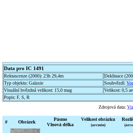
Data pro IC 1491
Rektascenze (2000):
23h 29,4m
Deklinace (20
Typ objektu:
Galaxie
Souhvězdí:
Vo
Visuální hvězdná velikost:
15,0 mag
Velikost:
0,5 a
Popis:
F, S, R
Zdrojová data:
Viz
Pásmo
Velikost obrázku
Rozli
#
Obrázek
Vlnová délka
(arcmin)
(arcs