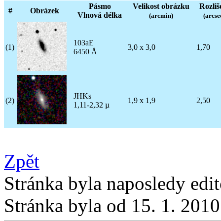
Pásmo
Velikost obrázku
Rozliš
#
Obrázek
Vlnová délka
(arcmin)
(arcse
103aE
(1)
3,0 x 3,0
1,70
6450 Å
JHKs
(2)
1,9 x 1,9
2,50
1,11-2,32 µ
Zpět
Stránka byla naposledy edi
Stránka byla od 15. 1. 201