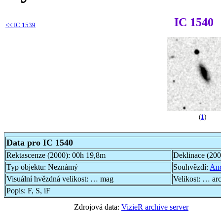
IC 1540
<<
IC 1539
(
1
)
Data pro IC 1540
Rektascenze (2000):
00h 19,8m
Deklinace (20
Typ objektu:
Neznámý
Souhvězdí:
An
Visuální hvězdná velikost:
… mag
Velikost:
… ar
Popis:
F, S, iF
Zdrojová data:
VizieR archive server