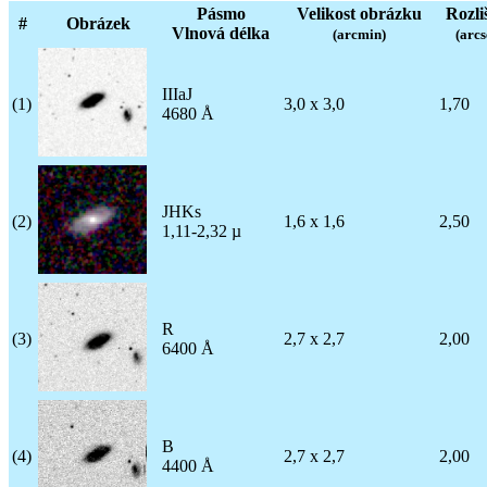
Pásmo
Velikost obrázku
Rozli
#
Obrázek
Vlnová délka
(arcmin)
(arcs
IIIaJ
(1)
3,0 x 3,0
1,70
4680 Å
JHKs
(2)
1,6 x 1,6
2,50
1,11-2,32 µ
R
(3)
2,7 x 2,7
2,00
6400 Å
B
(4)
2,7 x 2,7
2,00
4400 Å