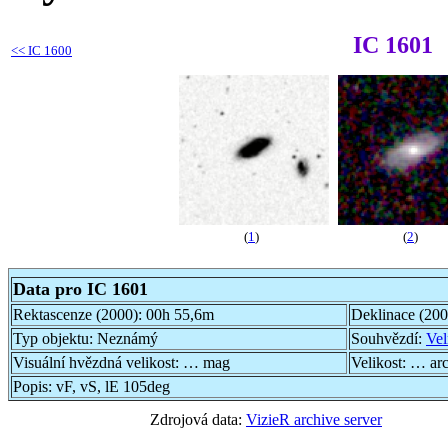
IC 1601
<<
IC 1600
(
1
)
(
2
)
Data pro IC 1601
Rektascenze (2000):
00h 55,6m
Deklinace (20
Typ objektu:
Neznámý
Souhvězdí:
Vel
Visuální hvězdná velikost:
… mag
Velikost:
… ar
Popis:
vF, vS, lE 105deg
Zdrojová data:
VizieR archive server