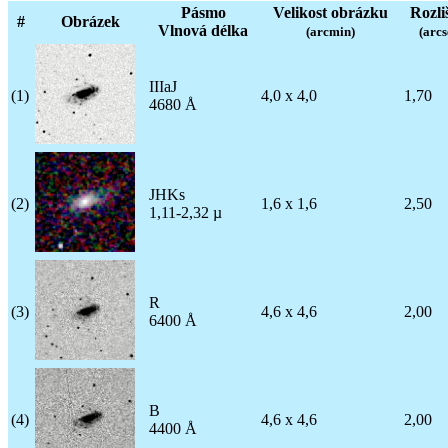
Pásmo
Velikost obrázku
Rozli
#
Obrázek
Vlnová délka
(arcmin)
(arcs
IIIaJ
(1)
4,0 x 4,0
1,70
4680 Å
JHKs
(2)
1,6 x 1,6
2,50
1,11-2,32 µ
R
(3)
4,6 x 4,6
2,00
6400 Å
B
(4)
4,6 x 4,6
2,00
4400 Å