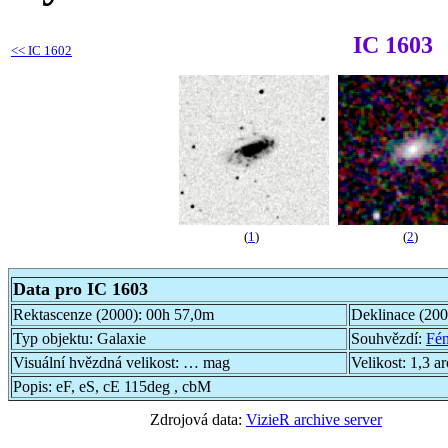
IC 1603
<<
IC 1602
(
1
)
(
2
)
Data pro IC 1603
Rektascenze (2000):
00h 57,0m
Deklinace (20
Typ objektu:
Galaxie
Souhvězdí:
Fén
Visuální hvězdná velikost:
… mag
Velikost:
1,3 a
Popis:
eF, eS, cE 115deg , cbM
Zdrojová data:
VizieR archive server