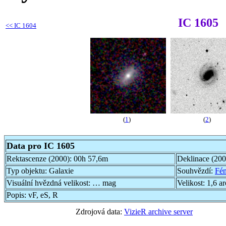
IC 1605
<<
IC 1604
(
1
)
(
2
)
Data pro IC 1605
Rektascenze (2000):
00h 57,6m
Deklinace (20
Typ objektu:
Galaxie
Souhvězdí:
Fén
Visuální hvězdná velikost:
… mag
Velikost:
1,6 a
Popis:
vF, eS, R
Zdrojová data:
VizieR archive server