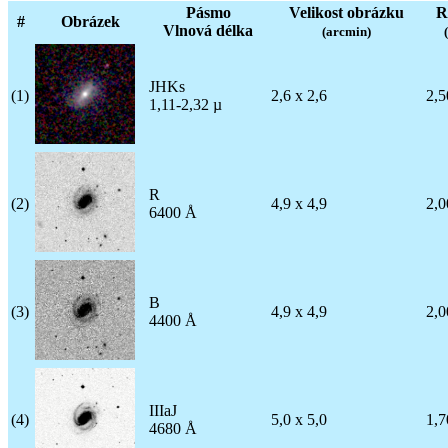
Pásmo
Velikost obrázku
R
#
Obrázek
Vlnová délka
(arcmin)
JHKs
(1)
2,6 x 2,6
2,5
1,11-2,32 µ
R
(2)
4,9 x 4,9
2,0
6400 Å
B
(3)
4,9 x 4,9
2,0
4400 Å
IIIaJ
(4)
5,0 x 5,0
1,7
4680 Å