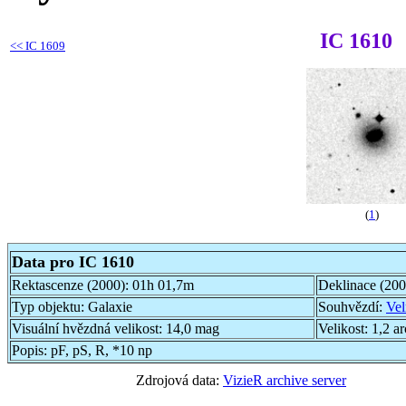
IC 1610
<<
IC 1609
(
1
)
Data pro IC 1610
Rektascenze (2000):
01h 01,7m
Deklinace (20
Typ objektu:
Galaxie
Souhvězdí:
Vel
Visuální hvězdná velikost:
14,0 mag
Velikost:
1,2 a
Popis:
pF, pS, R, *10 np
Zdrojová data:
VizieR archive server