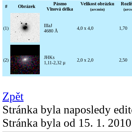
Pásmo
Velikost obrázku
Rozli
#
Obrázek
Vlnová délka
(arcmin)
(arcs
IIIaJ
(1)
4,0 x 4,0
1,70
4680 Å
JHKs
(2)
2,0 x 2,0
2,50
1,11-2,32 µ
Zpět
Stránka byla naposledy edi
Stránka byla od 15. 1. 201