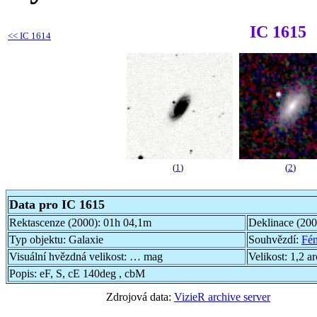
IC 1615
<<
IC 1614
(
1
)
(
2
)
Data pro IC 1615
Rektascenze (2000):
01h 04,1m
Deklinace (20
Typ objektu:
Galaxie
Souhvězdí:
Fén
Visuální hvězdná velikost:
… mag
Velikost:
1,2 a
Popis:
eF, S, cE 140deg , cbM
Zdrojová data:
VizieR archive server