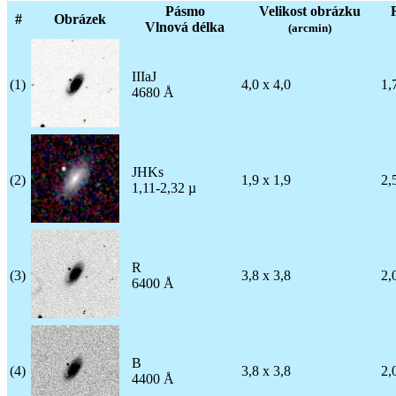
Pásmo
Velikost obrázku
#
Obrázek
Vlnová délka
(arcmin)
IIIaJ
(1)
4,0 x 4,0
1,
4680 Å
JHKs
(2)
1,9 x 1,9
2,
1,11-2,32 µ
R
(3)
3,8 x 3,8
2,
6400 Å
B
(4)
3,8 x 3,8
2,
4400 Å