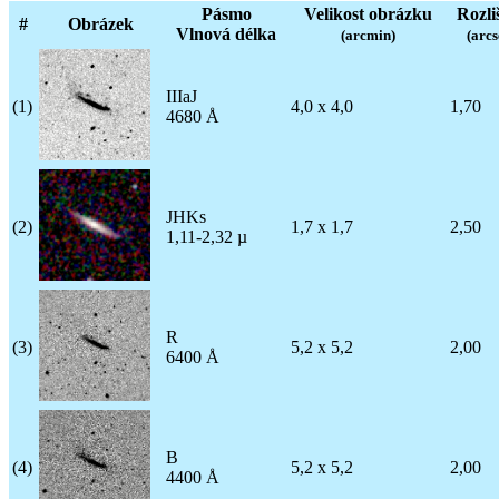
Pásmo
Velikost obrázku
Rozli
#
Obrázek
Vlnová délka
(arcmin)
(arcs
IIIaJ
(1)
4,0 x 4,0
1,70
4680 Å
JHKs
(2)
1,7 x 1,7
2,50
1,11-2,32 µ
R
(3)
5,2 x 5,2
2,00
6400 Å
B
(4)
5,2 x 5,2
2,00
4400 Å