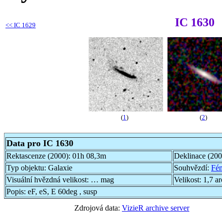
IC 1630
<<
IC 1629
(
1
)
(
2
)
Data pro IC 1630
Rektascenze (2000):
01h 08,3m
Deklinace (20
Typ objektu:
Galaxie
Souhvězdí:
Fén
Visuální hvězdná velikost:
… mag
Velikost:
1,7 a
Popis:
eF, eS, E 60deg , susp
Zdrojová data:
VizieR archive server