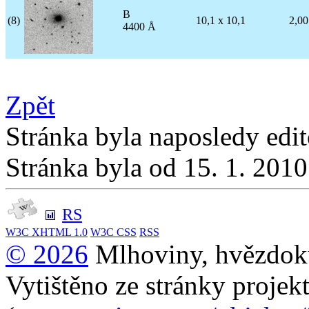
B
(8)
10,1 x 10,1
2,00
4400 Å
Zpět
Stránka byla naposledy edi
Stránka byla od 15. 1. 201
RS
W3C
XHTML 1.0
W3C
CSS
RSS
© 2026
Mlhoviny, hvězdoku
Vytištěno ze stránky projek