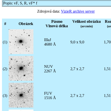
Popis:
vF, S, R, vF* f
Zdrojová data:
VizieR archive server
Pásmo
Velikost obrázku
Roz
#
Obrázek
Vlnová délka
(arcmin)
(ar
IIIaJ
(1)
9,0 x 9,0
1,70
4680 Å
NUV
(2)
2,7 x 2,7
1,51
2267 Å
FUV
(3)
2,7 x 2,7
1,51
1516 Å