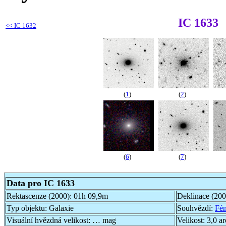
IC 1633
<<
IC 1632
(
1
)
(
2
)
(
6
)
(
7
)
Data pro IC 1633
Rektascenze (2000):
01h 09,9m
Deklinace (20
Typ objektu:
Galaxie
Souhvězdí:
Fén
Visuální hvězdná velikost:
… mag
Velikost:
3,0 a