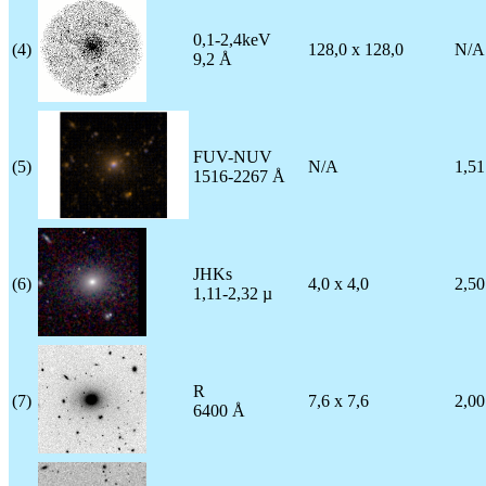
0,1-2,4keV
(4)
128,0 x 128,0
N/A
9,2 Å
FUV-NUV
(5)
N/A
1,51
1516-2267 Å
JHKs
(6)
4,0 x 4,0
2,50
1,11-2,32 µ
R
(7)
7,6 x 7,6
2,00
6400 Å