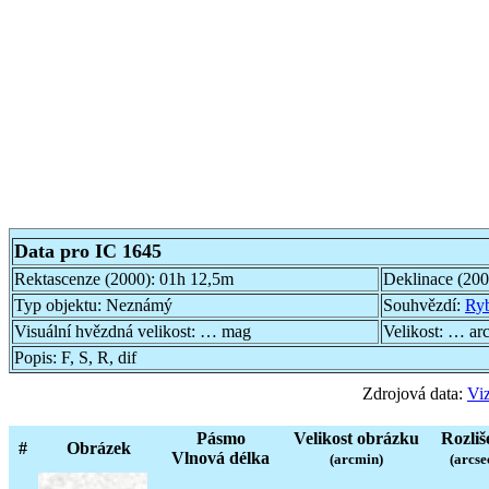
Data pro IC 1645
Rektascenze (2000):
01h 12,5m
Deklinace (20
Typ objektu:
Neznámý
Souhvězdí:
Ry
Visuální hvězdná velikost:
… mag
Velikost:
… ar
Popis:
F, S, R, dif
Zdrojová data:
Viz
Pásmo
Velikost obrázku
Rozliš
#
Obrázek
Vlnová délka
(arcmin)
(arcse