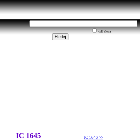
celá slova
IC 1645
IC 1646
>>