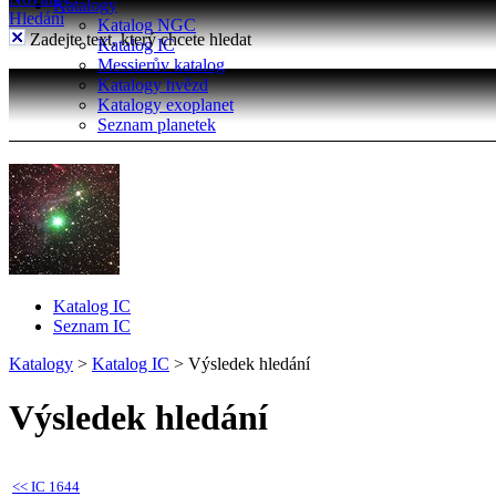
Katalogy
Hledání
Katalog NGC
Zadejte text, který chcete hledat
Katalog IC
Messierův katalog
Katalogy hvězd
Katalogy exoplanet
Seznam planetek
Katalog IC
Seznam IC
Katalogy
>
Katalog IC
>
Výsledek hledání
Výsledek hledání
<<
IC 1644