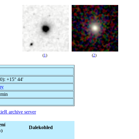
(
1
)
(
2
)
00):
+15° 44'
by
cmin
ieR archive server
ení
Dalekohled
c)