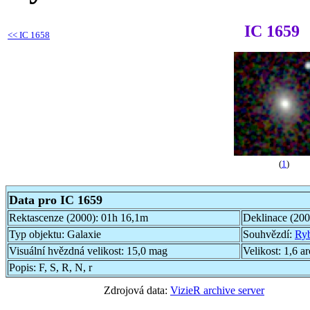
IC 1659
<<
IC 1658
(
1
)
Data pro IC 1659
Rektascenze (2000):
01h 16,1m
Deklinace (20
Typ objektu:
Galaxie
Souhvězdí:
Ry
Visuální hvězdná velikost:
15,0 mag
Velikost:
1,6 a
Popis:
F, S, R, N, r
Zdrojová data:
VizieR archive server