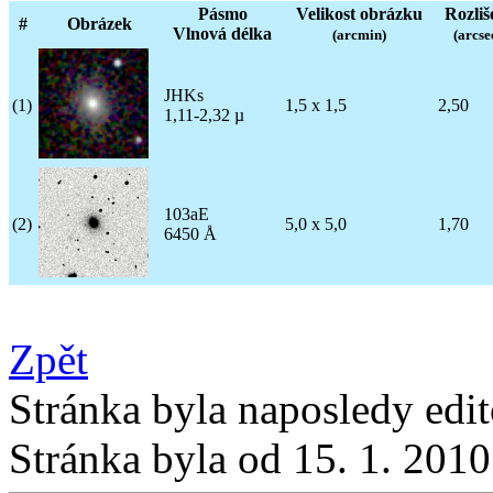
Pásmo
Velikost obrázku
Rozliš
#
Obrázek
Vlnová délka
(arcmin)
(arcse
JHKs
(1)
1,5 x 1,5
2,50
1,11-2,32 µ
103aE
(2)
5,0 x 5,0
1,70
6450 Å
Zpět
Stránka byla naposledy edi
Stránka byla od 15. 1. 201