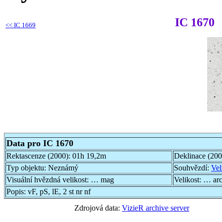
IC 1670
<<
IC 1669
Data pro IC 1670
Rektascenze (2000):
01h 19,2m
Deklinace (20
Typ objektu:
Neznámý
Souhvězdí:
Vel
Visuální hvězdná velikost:
… mag
Velikost:
… ar
Popis:
vF, pS, lE, 2 st nr nf
Zdrojová data:
VizieR archive server