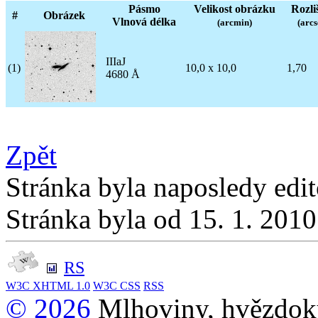
Pásmo
Velikost obrázku
Rozli
#
Obrázek
Vlnová délka
(arcmin)
(arcs
IIIaJ
(1)
10,0 x 10,0
1,70
4680 Å
Zpět
Stránka byla naposledy edi
Stránka byla od 15. 1. 201
RS
W3C
XHTML 1.0
W3C
CSS
RSS
© 2026
Mlhoviny, hvězdoku