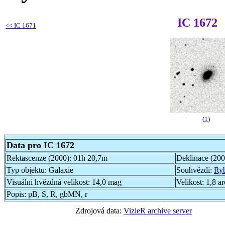
IC 1672
<<
IC 1671
(
1
)
Data pro IC 1672
Rektascenze (2000):
01h 20,7m
Deklinace (20
Typ objektu:
Galaxie
Souhvězdí:
Ry
Visuální hvězdná velikost:
14,0 mag
Velikost:
1,8 a
Popis:
pB, S, R, gbMN, r
Zdrojová data:
VizieR archive server