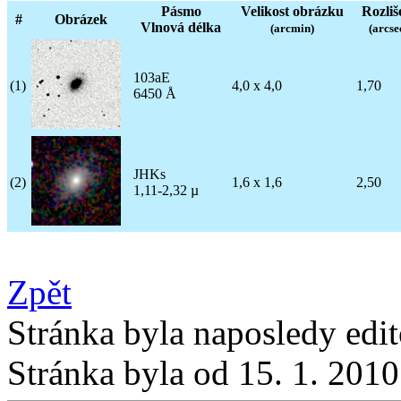
Pásmo
Velikost obrázku
Rozliš
#
Obrázek
Vlnová délka
(arcmin)
(arcse
103aE
(1)
4,0 x 4,0
1,70
6450 Å
JHKs
(2)
1,6 x 1,6
2,50
1,11-2,32 µ
Zpět
Stránka byla naposledy edi
Stránka byla od 15. 1. 201