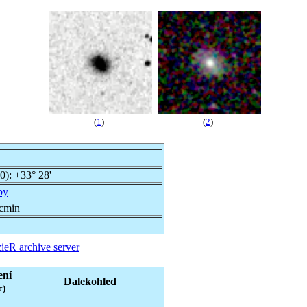
(
1
)
(
2
)
00):
+33° 28'
by
rcmin
ieR archive server
ení
Dalekohled
c)