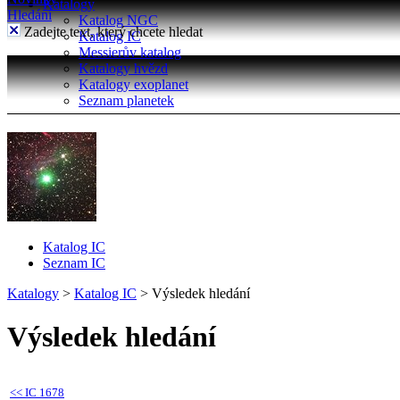
Katalogy
Hledání
Katalog NGC
Zadejte text, který chcete hledat
Katalog IC
Messierův katalog
Katalogy hvězd
Katalogy exoplanet
Seznam planetek
Katalog IC
Seznam IC
Katalogy
>
Katalog IC
>
Výsledek hledání
Výsledek hledání
<<
IC 1678