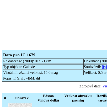
Data pro IC 1679
Rektascenze (2000):
01h 21,8m
Deklinace (20
Typ objektu:
Galaxie
Souhvězdí:
Ry
Visuální hvězdná velikost:
15,0 mag
Velikost:
0,5 a
Popis:
F, S, iF, vlbM, dif
Zdrojová data:
Viz
Pásmo
Velikost obrázku
Rozliš
#
Obrázek
Vlnová délka
(arcmin)
(arcse