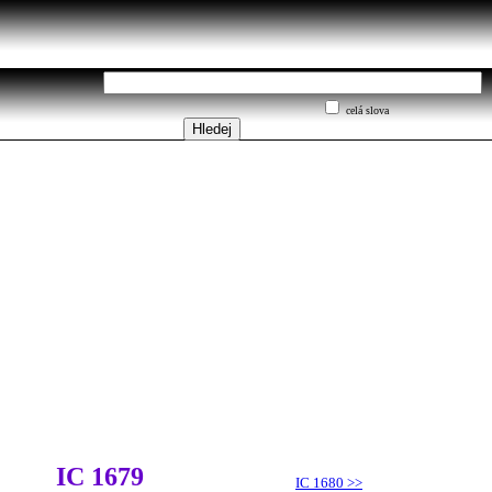
celá slova
IC 1679
IC 1680
>>