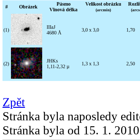
Pásmo
Velikost obrázku
Rozli
#
Obrázek
Vlnová délka
(arcmin)
(arcs
IIIaJ
(1)
3,0 x 3,0
1,70
4680 Å
JHKs
(2)
1,3 x 1,3
2,50
1,11-2,32 µ
Zpět
Stránka byla naposledy edi
Stránka byla od 15. 1. 201