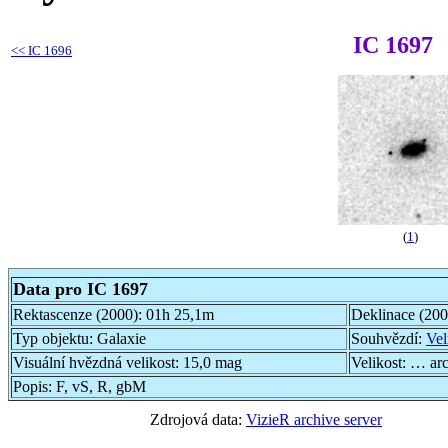
IC 1697
<<
IC 1696
(
1
)
Data pro IC 1697
Rektascenze (2000):
01h 25,1m
Deklinace (20
Typ objektu:
Galaxie
Souhvězdí:
Vel
Visuální hvězdná velikost:
15,0 mag
Velikost:
… ar
Popis:
F, vS, R, gbM
Zdrojová data:
VizieR archive server