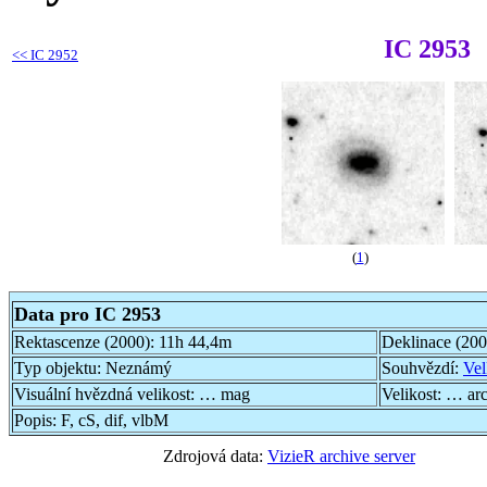
IC 2953
<<
IC 2952
(
1
)
Data pro IC 2953
Rektascenze (2000):
11h 44,4m
Deklinace (20
Typ objektu:
Neznámý
Souhvězdí:
Vel
Visuální hvězdná velikost:
… mag
Velikost:
… ar
Popis:
F, cS, dif, vlbM
Zdrojová data:
VizieR archive server