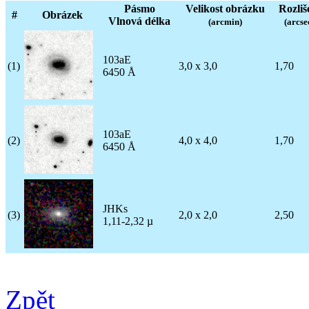
Pásmo
Velikost obrázku
Rozliš
#
Obrázek
Vlnová délka
(arcmin)
(arcse
103aE
(1)
3,0 x 3,0
1,70
6450 Å
103aE
(2)
4,0 x 4,0
1,70
6450 Å
JHKs
(3)
2,0 x 2,0
2,50
1,11-2,32 µ
Zpět