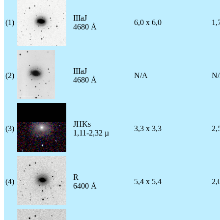
IIIaJ
(1)
6,0 x 6,0
1,
4680 Å
IIIaJ
(2)
N/A
N
4680 Å
JHKs
(3)
3,3 x 3,3
2,
1,11-2,32 µ
R
(4)
5,4 x 5,4
2,
6400 Å