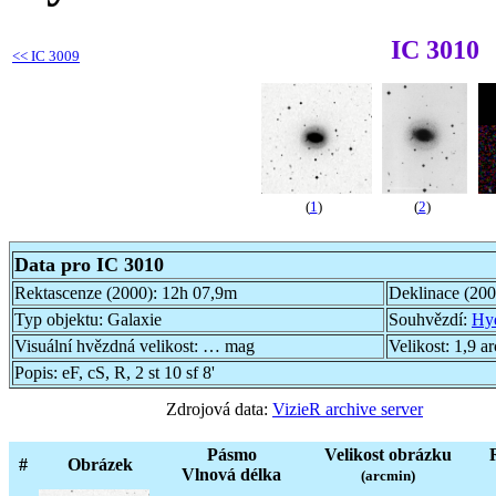
IC 3010
<<
IC 3009
(
1
)
(
2
)
Data pro IC 3010
Rektascenze (2000):
12h 07,9m
Deklinace (20
Typ objektu:
Galaxie
Souhvězdí:
Hy
Visuální hvězdná velikost:
… mag
Velikost:
1,9 a
Popis:
eF, cS, R, 2 st 10 sf 8'
Zdrojová data:
VizieR archive server
Pásmo
Velikost obrázku
#
Obrázek
Vlnová délka
(arcmin)