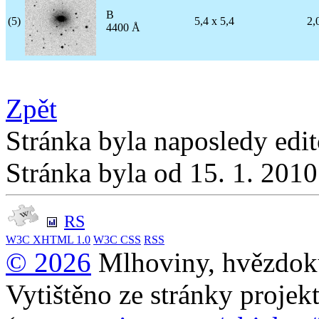
B
(5)
5,4 x 5,4
2,
4400 Å
Zpět
Stránka byla naposledy edi
Stránka byla od 15. 1. 201
RS
W3C
XHTML 1.0
W3C
CSS
RSS
© 2026
Mlhoviny, hvězdoku
Vytištěno ze stránky projek