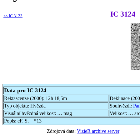
IC 3124
<<
IC 3123
Data pro IC 3124
Rektascenze (2000):
12h 18,5m
Deklinace (20
Typ objektu:
Hvězda
Souhvězdí:
Pa
Visuální hvězdná velikost:
… mag
Velikost:
… ar
Popis:
cF, S, = *13
Zdrojová data:
VizieR archive server