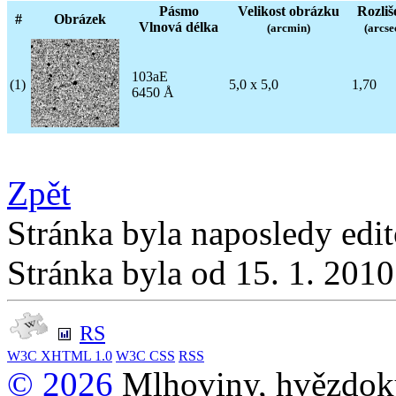
Pásmo
Velikost obrázku
Rozliš
#
Obrázek
Vlnová délka
(arcmin)
(arcse
103aE
(1)
5,0 x 5,0
1,70
6450 Å
Zpět
Stránka byla naposledy edi
Stránka byla od 15. 1. 201
RS
W3C
XHTML 1.0
W3C
CSS
RSS
© 2026
Mlhoviny, hvězdoku