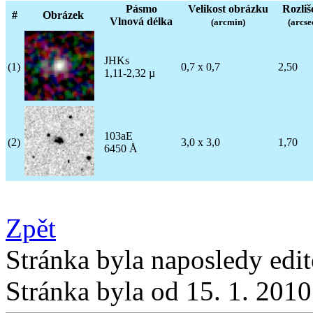
Pásmo
Velikost obrázku
Rozliš
#
Obrázek
Vlnová délka
(arcmin)
(arcse
JHKs
(1)
0,7 x 0,7
2,50
1,11-2,32 µ
103aE
(2)
3,0 x 3,0
1,70
6450 Å
Zpět
Stránka byla naposledy edi
Stránka byla od 15. 1. 201