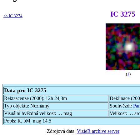
IC 3275
<<
IC 3274
(
1
)
Data pro IC 3275
Rektascenze (2000):
12h 24,3m
Deklinace (20
Typ objektu:
Neznámý
Souhvězdí:
Pa
Visuální hvězdná velikost:
… mag
Velikost:
… ar
Popis:
R, bM, mag 14.5
Zdrojová data:
VizieR archive server