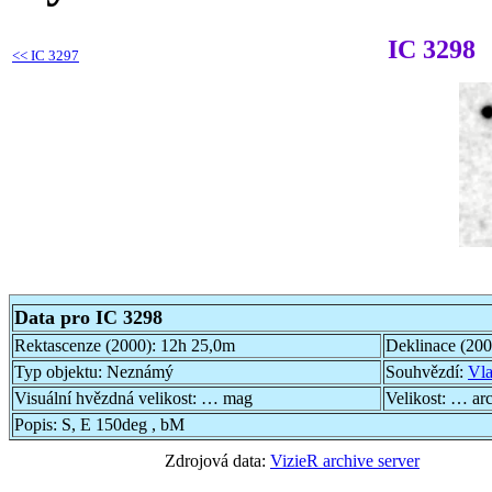
IC 3298
<<
IC 3297
Data pro IC 3298
Rektascenze (2000):
12h 25,0m
Deklinace (20
Typ objektu:
Neznámý
Souhvězdí:
Vla
Visuální hvězdná velikost:
… mag
Velikost:
… ar
Popis:
S, E 150deg , bM
Zdrojová data:
VizieR archive server