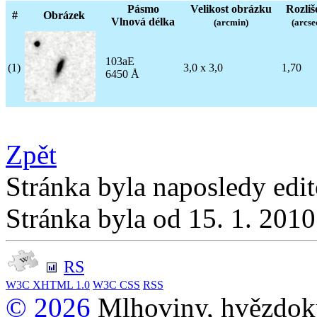
Pásmo
Velikost obrázku
Rozliš
#
Obrázek
Vlnová délka
(arcmin)
(arcse
103aE
(1)
3,0 x 3,0
1,70
6450 Å
Zpět
Stránka byla naposledy edi
Stránka byla od 15. 1. 201
RS
W3C
XHTML 1.0
W3C
CSS
RSS
© 2026
Mlhoviny, hvězdoku