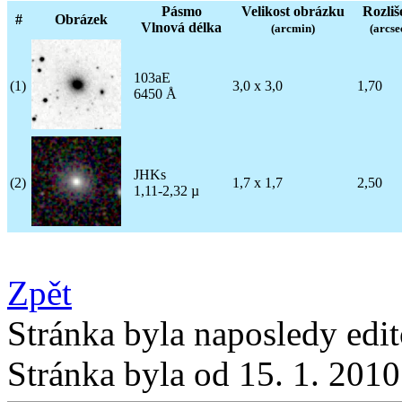
Pásmo
Velikost obrázku
Rozliš
#
Obrázek
Vlnová délka
(arcmin)
(arcse
103aE
(1)
3,0 x 3,0
1,70
6450 Å
JHKs
(2)
1,7 x 1,7
2,50
1,11-2,32 µ
Zpět
Stránka byla naposledy edi
Stránka byla od 15. 1. 201