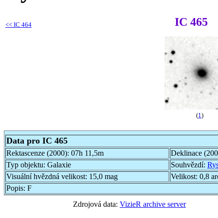
IC 465
<<
IC 464
(
1
)
Data pro IC 465
Rektascenze (2000):
07h 11,5m
Deklinace (20
Typ objektu:
Galaxie
Souhvězdí:
Ry
Visuální hvězdná velikost:
15,0 mag
Velikost:
0,8 a
Popis:
F
Zdrojová data:
VizieR archive server