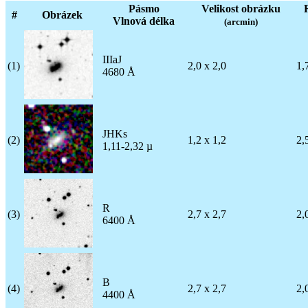
Pásmo
Velikost obrázku
#
Obrázek
Vlnová délka
(arcmin)
IIIaJ
(1)
2,0 x 2,0
1,
4680 Å
JHKs
(2)
1,2 x 1,2
2,
1,11-2,32 µ
R
(3)
2,7 x 2,7
2,
6400 Å
B
(4)
2,7 x 2,7
2,
4400 Å