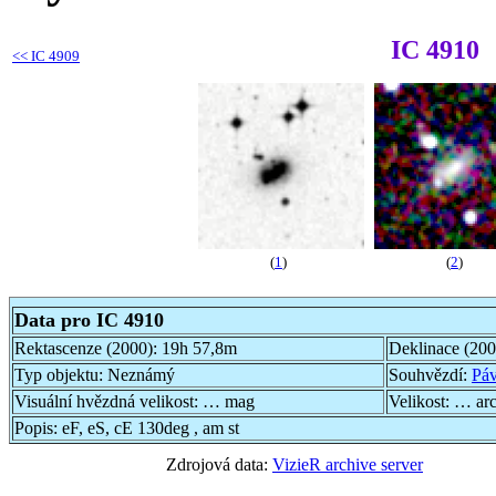
IC 4910
<<
IC 4909
(
1
)
(
2
)
Data pro IC 4910
Rektascenze (2000):
19h 57,8m
Deklinace (20
Typ objektu:
Neznámý
Souhvězdí:
Pá
Visuální hvězdná velikost:
… mag
Velikost:
… ar
Popis:
eF, eS, cE 130deg , am st
Zdrojová data:
VizieR archive server