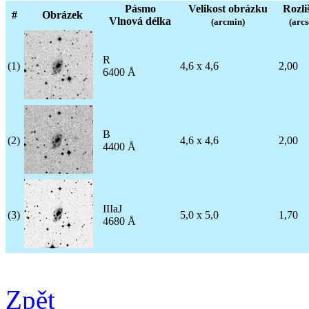
Pásmo
Velikost obrázku
Rozli
#
Obrázek
Vlnová délka
(arcmin)
(arcs
R
(1)
4,6 x 4,6
2,00
6400 Å
B
(2)
4,6 x 4,6
2,00
4400 Å
IIIaJ
(3)
5,0 x 5,0
1,70
4680 Å
Zpět