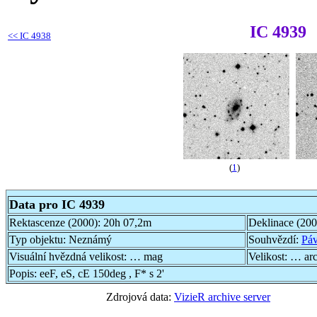
IC 4939
<<
IC 4938
(
1
)
Data pro IC 4939
Rektascenze (2000):
20h 07,2m
Deklinace (20
Typ objektu:
Neznámý
Souhvězdí:
Pá
Visuální hvězdná velikost:
… mag
Velikost:
… ar
Popis:
eeF, eS, cE 150deg , F* s 2'
Zdrojová data:
VizieR archive server