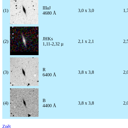
IIIaJ
(1)
3,0 x 3,0
1,
4680 Å
JHKs
(2)
2,1 x 2,1
2,
1,11-2,32 µ
R
(3)
3,8 x 3,8
2,
6400 Å
B
(4)
3,8 x 3,8
2,
4400 Å
Zpět