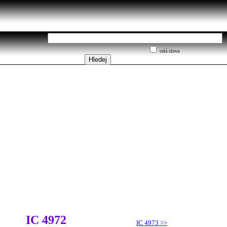
celá slova
IC 4972
IC 4973
>>