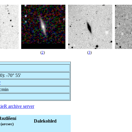
(
2
)
(
3
)
00):
-70° 55'
v
rcmin
ieR archive server
Rozlišení
Dalekohled
(arcsec)