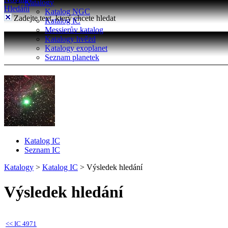
Katalogy
Hledání
Katalog NGC
Zadejte text, který chcete hledat
Katalog IC
Messierův katalog
Katalogy hvězd
Katalogy exoplanet
Seznam planetek
Katalog IC
Seznam IC
Katalogy
>
Katalog IC
>
Výsledek hledání
Výsledek hledání
<<
IC 4971