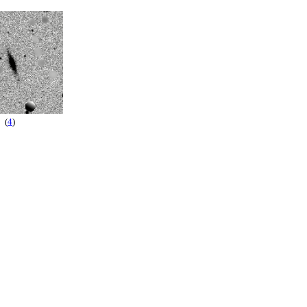
(
4
)