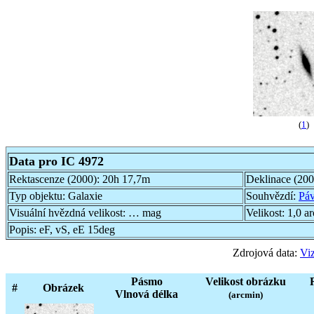
(
1
)
Data pro IC 4972
Rektascenze (2000):
20h 17,7m
Deklinace (20
Typ objektu:
Galaxie
Souhvězdí:
Pá
Visuální hvězdná velikost:
… mag
Velikost:
1,0 a
Popis:
eF, vS, eE 15deg
Zdrojová data:
Viz
Pásmo
Velikost obrázku
#
Obrázek
Vlnová délka
(arcmin)