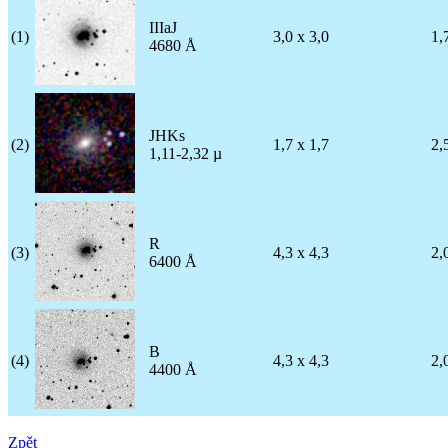
IIIaJ
(1)
3,0 x 3,0
1,
4680 Å
JHKs
(2)
1,7 x 1,7
2,
1,11-2,32 µ
R
(3)
4,3 x 4,3
2,
6400 Å
B
(4)
4,3 x 4,3
2,
4400 Å
Zpět