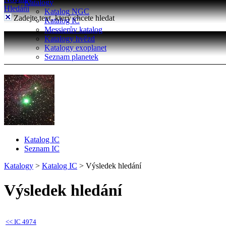
Katalogy
Hledání
Katalog NGC
Zadejte text, který chcete hledat
Katalog IC
Messierův katalog
Katalogy hvězd
Katalogy exoplanet
Seznam planetek
Katalog IC
Seznam IC
Katalogy
>
Katalog IC
>
Výsledek hledání
Výsledek hledání
<<
IC 4974