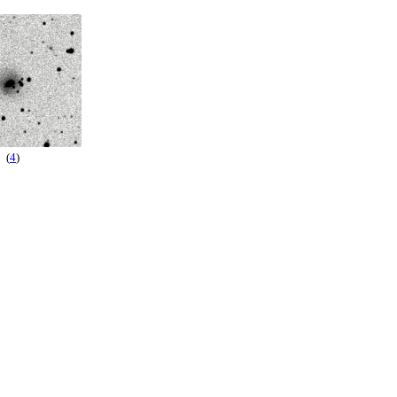
(
4
)