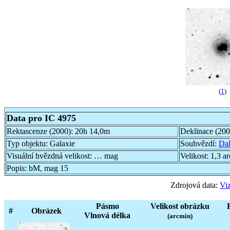
(
1
)
Data pro IC 4975
Rektascenze (2000):
20h 14,0m
Deklinace (20
Typ objektu:
Galaxie
Souhvězdí:
Dal
Visuální hvězdná velikost:
… mag
Velikost:
1,3 a
Popis:
bM, mag 15
Zdrojová data:
Viz
Pásmo
Velikost obrázku
#
Obrázek
Vlnová délka
(arcmin)