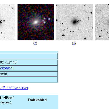
(
2
)
(
3
)
00):
-52° 43'
ekohled
rcmin
ieR archive server
Rozlišení
Dalekohled
(arcsec)