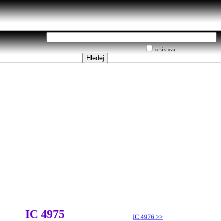
celá slova
IC 4975
IC 4976
>>