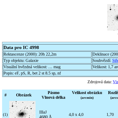
Data pro IC 4998
Rektascenze (2000):
20h 22,2m
Deklinace (20
Typ objektu:
Galaxie
Souhvězdí:
Stř
Visuální hvězdná velikost:
… mag
Velikost:
1,7 a
Popis:
eF, pS, R, bet 2 st 8.5 sp, nf
Zdrojová data:
Viz
Pásmo
Velikost obrázku
Rozli
#
Obrázek
Vlnová délka
(arcmin)
(arcs
IIIaJ
(1)
4,0 x 4,0
1,70
4680 Å