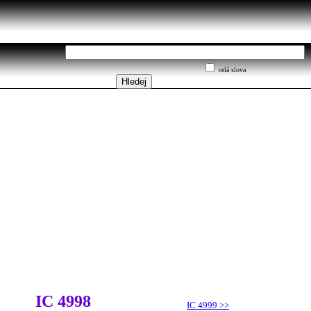
celá slova
IC 4998
IC 4999
>>