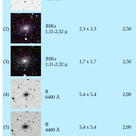
JHKs
(2)
2,3 x 2,3
2,50
1,11-2,32 µ
JHKs
(3)
1,7 x 1,7
2,50
1,11-2,32 µ
R
(4)
5,4 x 5,4
2,00
6400 Å
B
(5)
5,4 x 5,4
2,00
4400 Å