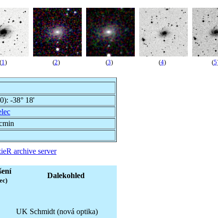
(
1
)
(
2
)
(
3
)
(
4
)
(
5
00):
-38° 18'
elec
rcmin
ieR archive server
šení
Dalekohled
ec)
UK Schmidt (nová optika)