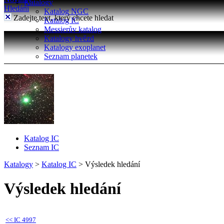
Katalogy
Hledání
Katalog NGC
Zadejte text, který chcete hledat
Katalog IC
Messierův katalog
Katalogy hvězd
Katalogy exoplanet
Seznam planetek
Katalog IC
Seznam IC
Katalogy
>
Katalog IC
>
Výsledek hledání
Výsledek hledání
<<
IC 4997