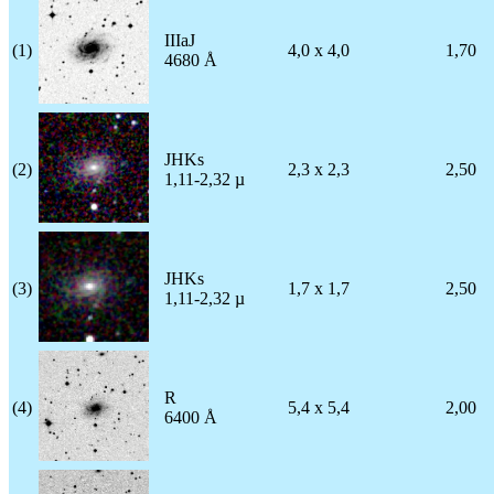
IIIaJ
(1)
4,0 x 4,0
1,70
4680 Å
JHKs
(2)
2,3 x 2,3
2,50
1,11-2,32 µ
JHKs
(3)
1,7 x 1,7
2,50
1,11-2,32 µ
R
(4)
5,4 x 5,4
2,00
6400 Å