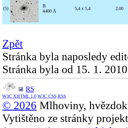
B
(5)
5,4 x 5,4
2,00
4400 Å
Zpět
Stránka byla naposledy edi
Stránka byla od 15. 1. 201
RS
W3C
XHTML 1.0
W3C
CSS
RSS
© 2026
Mlhoviny, hvězdoku
Vytištěno ze stránky projek