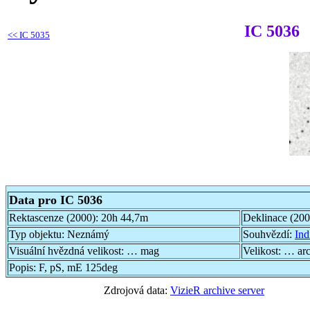
IC 5036
<<
IC 5035
Data pro IC 5036
Rektascenze (2000):
20h 44,7m
Deklinace (20
Typ objektu:
Neznámý
Souhvězdí:
Ind
Visuální hvězdná velikost:
… mag
Velikost:
… ar
Popis:
F, pS, mE 125deg
Zdrojová data:
VizieR archive server