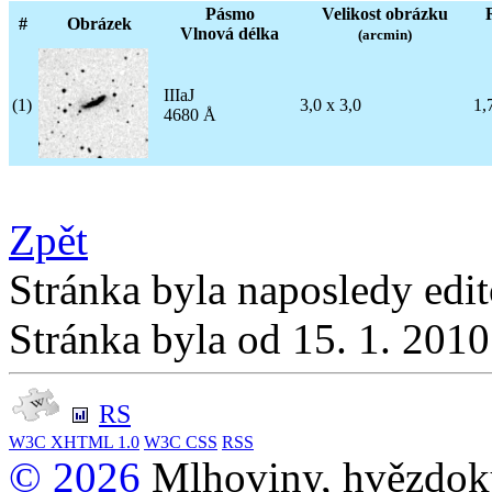
Pásmo
Velikost obrázku
#
Obrázek
Vlnová délka
(arcmin)
IIIaJ
(1)
3,0 x 3,0
1,
4680 Å
Zpět
Stránka byla naposledy edi
Stránka byla od 15. 1. 201
RS
W3C
XHTML 1.0
W3C
CSS
RSS
© 2026
Mlhoviny, hvězdoku