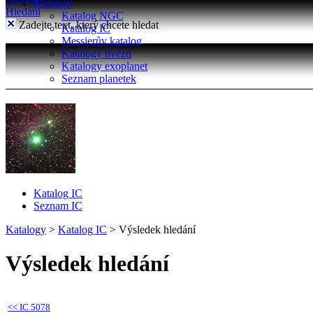
Katalogy
Hledání
Katalog NGC
Zadejte text, který chcete hledat
Katalog IC
Messierův katalog
Katalogy hvězd
Katalogy exoplanet
Seznam planetek
Katalog IC
Seznam IC
Katalogy
>
Katalog IC
>
Výsledek hledání
Výsledek hledání
<<
IC 5078