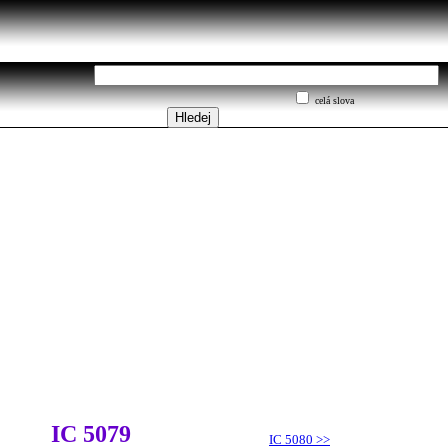
celá slova
IC 5079
IC 5080
>>