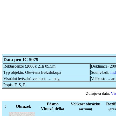
Data pro IC 5079
Rektascenze (2000):
21h 05,5m
Deklinace (20
Typ objektu:
Otevřená hvězdokupa
Souhvězdí:
Ind
Visuální hvězdná velikost:
… mag
Velikost:
… ar
Popis:
F, S, E
Zdrojová data:
Viz
Pásmo
Velikost obrázku
Rozli
#
Obrázek
Vlnová délka
(arcmin)
(arcs