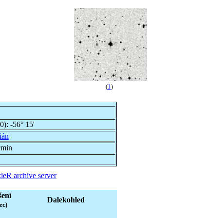
(
1
)
00):
-56° 15'
ián
cmin
ieR archive server
šení
Dalekohled
ec)