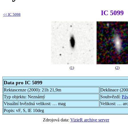
IC 5099
<<
IC 5098
(
1
)
(
2
)
Data pro IC 5099
Rektascenze (2000):
21h 21,9m
Deklinace (20
Typ objektu:
Neznámý
Souhvězdí:
Pá
Visuální hvězdná velikost:
… mag
Velikost:
… ar
Popis:
vF, S, lE 10deg
Zdrojová data:
VizieR archive server