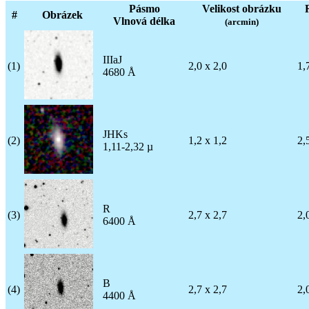
Pásmo
Velikost obrázku
#
Obrázek
Vlnová délka
(arcmin)
IIIaJ
(1)
2,0 x 2,0
1,
4680 Å
JHKs
(2)
1,2 x 1,2
2,
1,11-2,32 µ
R
(3)
2,7 x 2,7
2,
6400 Å
B
(4)
2,7 x 2,7
2,
4400 Å