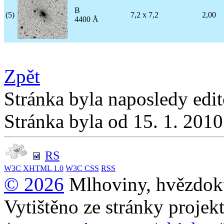
B
(5)
7,2 x 7,2
2,00
4400 Å
Zpět
Stránka byla naposledy edi
Stránka byla od 15. 1. 201
RS
W3C
XHTML 1.0
W3C
CSS
RSS
© 2026
Mlhoviny, hvězdoku
Vytištěno ze stránky projek