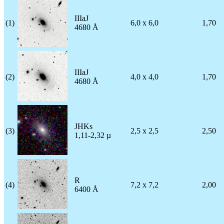
IIIaJ
(1)
6,0 x 6,0
1,70
4680 Å
IIIaJ
(2)
4,0 x 4,0
1,70
4680 Å
JHKs
(3)
2,5 x 2,5
2,50
1,11-2,32 µ
R
(4)
7,2 x 7,2
2,00
6400 Å