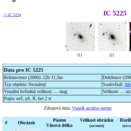
IC 5225
<<
IC 5224
(
1
)
(
2
)
Data pro IC 5225
Rektascenze (2000):
22h 31,5m
Deklinace (20
Typ objektu:
Neznámý
Souhvězdí:
Již
Visuální hvězdná velikost:
… mag
Velikost:
… ar
Popis:
eeF, pS, R, bet 2 st
Zdrojová data:
VizieR archive server
Pásmo
Velikost obrázku
Rozli
#
Obrázek
Vlnová délka
(arcmin)
(arcs