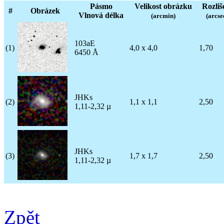
Pásmo
Velikost obrázku
Rozliš
#
Obrázek
Vlnová délka
(arcmin)
(arcse
103aE
(1)
4,0 x 4,0
1,70
6450 Å
JHKs
(2)
1,1 x 1,1
2,50
1,11-2,32 µ
JHKs
(3)
1,7 x 1,7
2,50
1,11-2,32 µ
Zpět