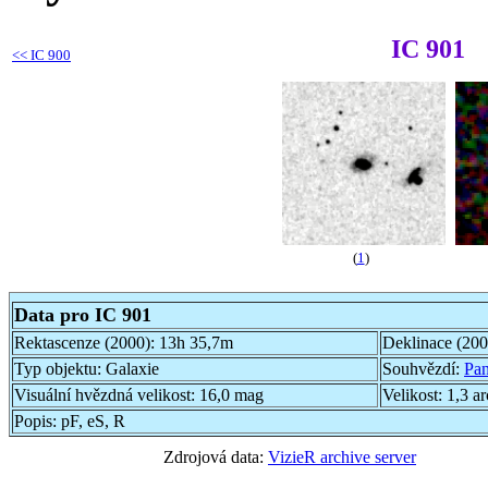
IC 901
<<
IC 900
(
1
)
Data pro IC 901
Rektascenze (2000):
13h 35,7m
Deklinace (20
Typ objektu:
Galaxie
Souhvězdí:
Pa
Visuální hvězdná velikost:
16,0 mag
Velikost:
1,3 a
Popis:
pF, eS, R
Zdrojová data:
VizieR archive server